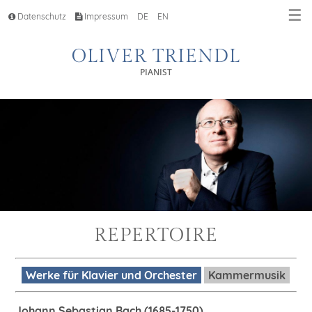
☰
Datenschutz
Impressum
DE
EN
OLIVER TRIENDL
PIANIST
REPERTOIRE
Werke für Klavier und Orchester
Kammermusik
Johann Sebastian Bach (1685-1750)