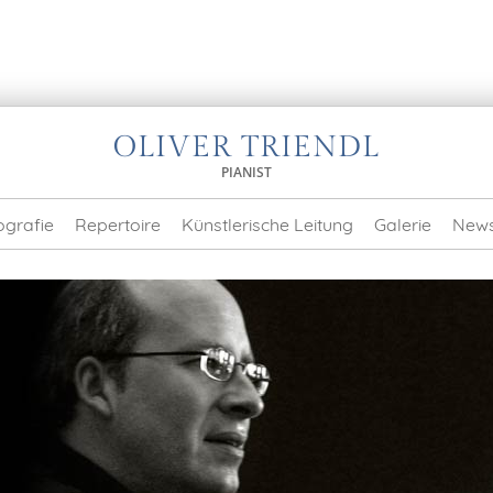
OLIVER TRIENDL
PIANIST
ografie
Repertoire
Künstlerische Leitung
Galerie
New