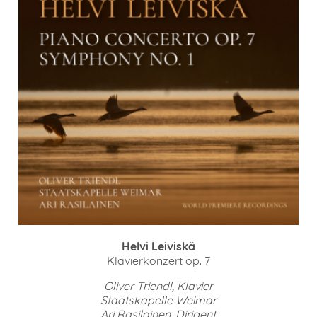
Helvi Leiviskä
Klavierkonzert op. 7
Oliver Triendl, Klavier
Staatskapelle Weimar
Ari Rasilainen, Dirigent