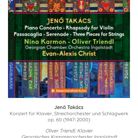
Jenő Takács
Konzert für Klavier, Streichorchester und Schlagwerk
op. 60 (1947-2000)
Oliver Triendl, Klavier
Georgisches Kammerorchester Ingolstadt