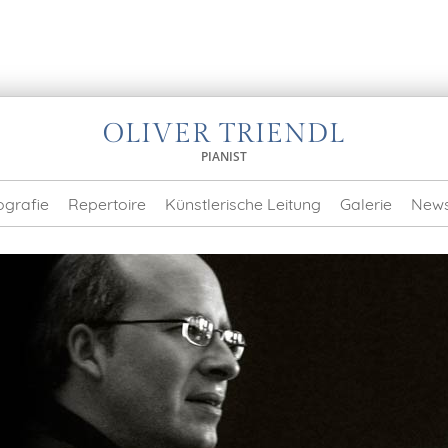
OLIVER TRIENDL
PIANIST
ografie
Repertoire
Künstlerische Leitung
Galerie
New