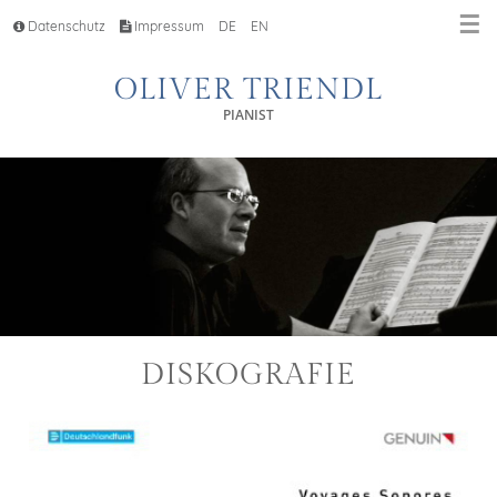
☰
Datenschutz
Impressum
DE
EN
OLIVER TRIENDL
PIANIST
DISKOGRAFIE