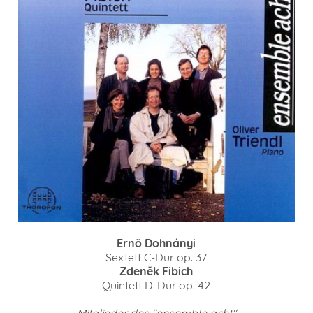
Ernö Dohnányi
Sextett C-Dur op. 37
Zdeněk Fibich
Quintett D-Dur op. 42
Mitglieder des "ensemble acht"