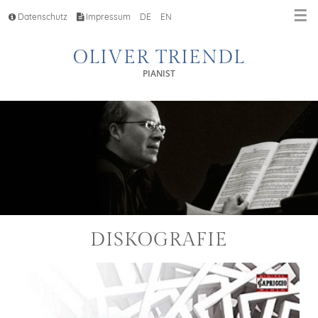
☰
Datenschutz
Impressum
DE
EN
OLIVER TRIENDL
PIANIST
DISKOGRAFIE